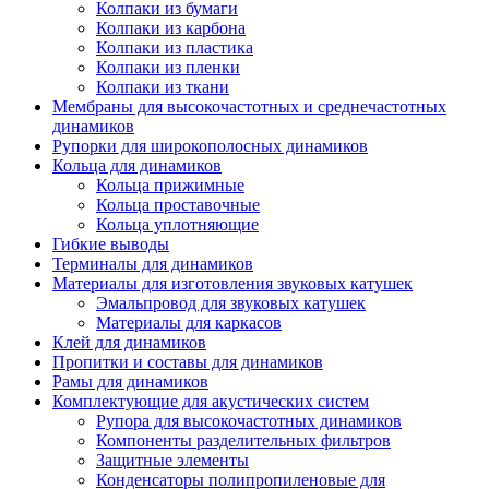
Колпаки из бумаги
Колпаки из карбона
Колпаки из пластика
Колпаки из пленки
Колпаки из ткани
Мембраны для высокочастотных и среднечастотных
динамиков
Рупорки для широкополосных динамиков
Кольца для динамиков
Кольца прижимные
Кольца проставочные
Кольца уплотняющие
Гибкие выводы
Терминалы для динамиков
Материалы для изготовления звуковых катушек
Эмальпровод для звуковых катушек
Материалы для каркасов
Клей для динамиков
Пропитки и составы для динамиков
Рамы для динамиков
Комплектующие для акустических систем
Рупора для высокочастотных динамиков
Компоненты разделительных фильтров
Защитные элементы
Конденсаторы полипропиленовые для