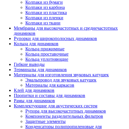
Колпаки из бумаги
Колпаки из карбона
Колпаки из пластика
Колпаки из пленки
Колпаки из ткани
Мембраны для высокочастотных и среднечастотных
динамиков
Рупорки для широкополосных динамиков
Кольца для динамиков
Кольца прижимные
Кольца проставочные
Кольца уплотняющие
Гибкие выводы
Терминалы для динамиков
Материалы для изготовления звуковых катушек
Эмальпровод для звуковых катушек
Материалы для каркасов
Клей для динамиков
Пропитки и составы для динамиков
Рамы для динамиков
Комплектующие для акустических систем
Рупора для высокочастотных динамиков
Компоненты разделительных фильтров
Защитные элементы
Конденсаторы полипропиленовые для