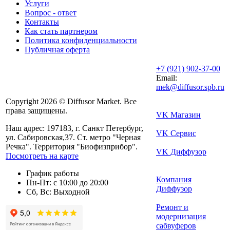
Услуги
Вопрос - ответ
Контакты
Как стать партнером
Политика конфиденциальности
Публичная оферта
+7 (921) 902-37-00
Email:
mek@diffusor.spb.ru
Copyright 2026 © Diffusor Market. Все
права защищены.
VK Магазин
Наш адрес: 197183, г. Санкт Петербург,
VK Сервис
ул. Сабировская,37. Ст. метро "Черная
Речка". Территория "Биофизприбор".
VK Диффузор
Посмотреть на карте
График работы
Компания
Пн-Пт: с 10:00 до 20:00
Диффузор
Сб, Вс: Выходной
Ремонт и
модернизация
сабвуферов