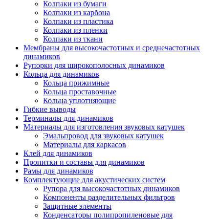
Колпаки из бумаги
Колпаки из карбона
Колпаки из пластика
Колпаки из пленки
Колпаки из ткани
Мембраны для высокочастотных и среднечастотных
динамиков
Рупорки для широкополосных динамиков
Кольца для динамиков
Кольца прижимные
Кольца проставочные
Кольца уплотняющие
Гибкие выводы
Терминалы для динамиков
Материалы для изготовления звуковых катушек
Эмальпровод для звуковых катушек
Материалы для каркасов
Клей для динамиков
Пропитки и составы для динамиков
Рамы для динамиков
Комплектующие для акустических систем
Рупора для высокочастотных динамиков
Компоненты разделительных фильтров
Защитные элементы
Конденсаторы полипропиленовые для