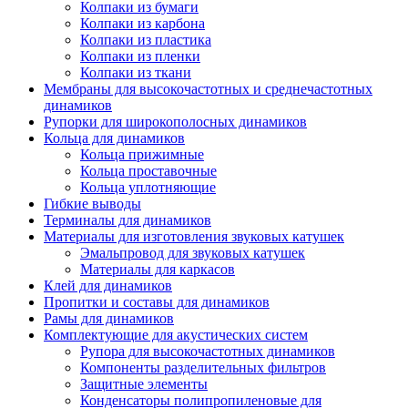
Колпаки из бумаги
Колпаки из карбона
Колпаки из пластика
Колпаки из пленки
Колпаки из ткани
Мембраны для высокочастотных и среднечастотных
динамиков
Рупорки для широкополосных динамиков
Кольца для динамиков
Кольца прижимные
Кольца проставочные
Кольца уплотняющие
Гибкие выводы
Терминалы для динамиков
Материалы для изготовления звуковых катушек
Эмальпровод для звуковых катушек
Материалы для каркасов
Клей для динамиков
Пропитки и составы для динамиков
Рамы для динамиков
Комплектующие для акустических систем
Рупора для высокочастотных динамиков
Компоненты разделительных фильтров
Защитные элементы
Конденсаторы полипропиленовые для