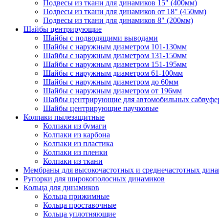
Подвесы из ткани для динамиков 15" (400мм)
Подвесы из ткани для динамиков от 18" (450мм)
Подвесы из ткани для динамиков 8" (200мм)
Шайбы центрирующие
Шайбы с подводящими выводами
Шайбы с наружным диаметром 101-130мм
Шайбы с наружным диаметром 131-150мм
Шайбы с наружным диаметром 151-195мм
Шайбы с наружным диаметром 61-100мм
Шайбы с наружным диаметром до 60мм
Шайбы с наружным диаметром от 196мм
Шайбы центрирующие для автомобильных сабвуфе
Шайбы центрирующие паучковые
Колпаки пылезащитные
Колпаки из бумаги
Колпаки из карбона
Колпаки из пластика
Колпаки из пленки
Колпаки из ткани
Мембраны для высокочастотных и среднечастотных дин
Рупорки для широкополосных динамиков
Кольца для динамиков
Кольца прижимные
Кольца проставочные
Кольца уплотняющие