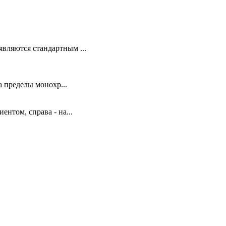
вляются стандартным ...
 пределы монохр...
ентом, справа - на...