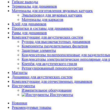
Гибкие выводы
Терминалы для динамиков
Материалы для изготовления звуковых катушек
Эмальпровод для звуковых катушек
Материалы для каркасов
Клей для динамиков
Пропитки и составы для динамиков
Рамы для динамиков
Комплектующие для акустических систем
Рупора для высокочастотных динамиков
Компоненты разделительных фильтров
Защитные элементы
Конденсаторы полипропиленовые для разделитель
Конденсаторы электролитические неполярные для 
Крепёж для акустического гриля
Ретикулированный пенополиуретан
Магниты
Динамики для акустических систем
Комплектующие для отечественных динамиков
Инструменты
Измерительное оборудование
Инструменты
Новинки
Рекомендуемые товары