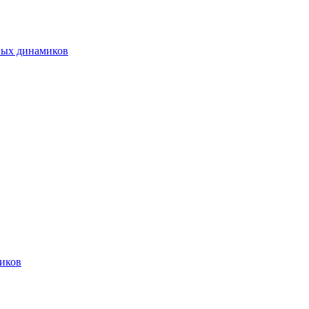
ных динамиков
иков