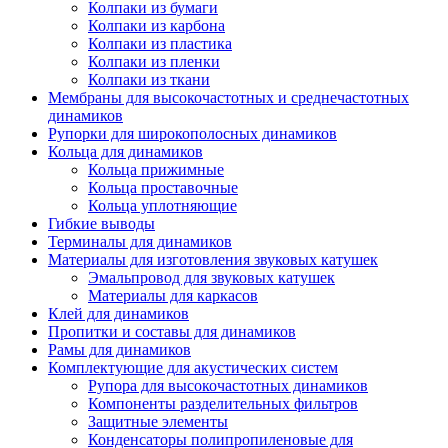
Колпаки из бумаги
Колпаки из карбона
Колпаки из пластика
Колпаки из пленки
Колпаки из ткани
Мембраны для высокочастотных и среднечастотных
динамиков
Рупорки для широкополосных динамиков
Кольца для динамиков
Кольца прижимные
Кольца проставочные
Кольца уплотняющие
Гибкие выводы
Терминалы для динамиков
Материалы для изготовления звуковых катушек
Эмальпровод для звуковых катушек
Материалы для каркасов
Клей для динамиков
Пропитки и составы для динамиков
Рамы для динамиков
Комплектующие для акустических систем
Рупора для высокочастотных динамиков
Компоненты разделительных фильтров
Защитные элементы
Конденсаторы полипропиленовые для