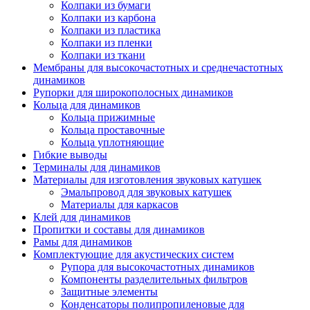
Колпаки из бумаги
Колпаки из карбона
Колпаки из пластика
Колпаки из пленки
Колпаки из ткани
Мембраны для высокочастотных и среднечастотных
динамиков
Рупорки для широкополосных динамиков
Кольца для динамиков
Кольца прижимные
Кольца проставочные
Кольца уплотняющие
Гибкие выводы
Терминалы для динамиков
Материалы для изготовления звуковых катушек
Эмальпровод для звуковых катушек
Материалы для каркасов
Клей для динамиков
Пропитки и составы для динамиков
Рамы для динамиков
Комплектующие для акустических систем
Рупора для высокочастотных динамиков
Компоненты разделительных фильтров
Защитные элементы
Конденсаторы полипропиленовые для