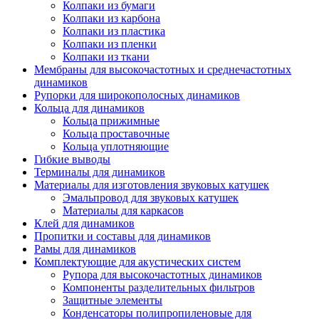
Колпаки из бумаги
Колпаки из карбона
Колпаки из пластика
Колпаки из пленки
Колпаки из ткани
Мембраны для высокочастотных и среднечастотных
динамиков
Рупорки для широкополосных динамиков
Кольца для динамиков
Кольца прижимные
Кольца проставочные
Кольца уплотняющие
Гибкие выводы
Терминалы для динамиков
Материалы для изготовления звуковых катушек
Эмальпровод для звуковых катушек
Материалы для каркасов
Клей для динамиков
Пропитки и составы для динамиков
Рамы для динамиков
Комплектующие для акустических систем
Рупора для высокочастотных динамиков
Компоненты разделительных фильтров
Защитные элементы
Конденсаторы полипропиленовые для