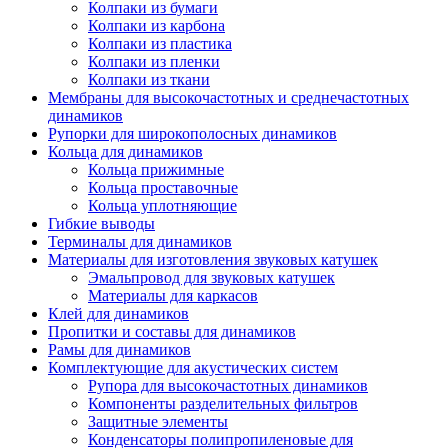
Колпаки из бумаги
Колпаки из карбона
Колпаки из пластика
Колпаки из пленки
Колпаки из ткани
Мембраны для высокочастотных и среднечастотных
динамиков
Рупорки для широкополосных динамиков
Кольца для динамиков
Кольца прижимные
Кольца проставочные
Кольца уплотняющие
Гибкие выводы
Терминалы для динамиков
Материалы для изготовления звуковых катушек
Эмальпровод для звуковых катушек
Материалы для каркасов
Клей для динамиков
Пропитки и составы для динамиков
Рамы для динамиков
Комплектующие для акустических систем
Рупора для высокочастотных динамиков
Компоненты разделительных фильтров
Защитные элементы
Конденсаторы полипропиленовые для